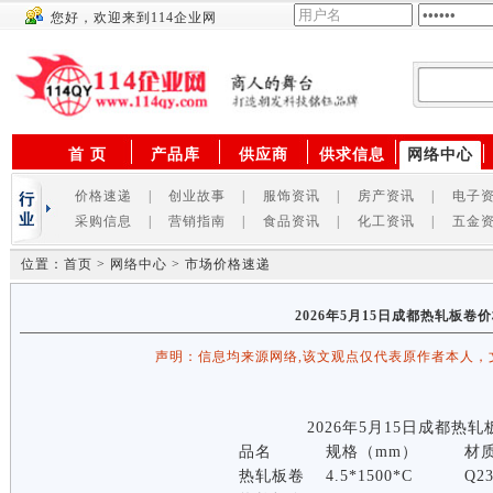
您好，欢迎来到114企业网
供应商
首 页
产品库
供应商
供求信息
网络中心
价格速递
|
创业故事
|
服饰资讯
|
房产资讯
|
电子
采购信息
|
营销指南
|
食品资讯
|
化工资讯
|
五金
位置：首页 > 网络中心 > 市场价格速递
2026年5月15日成都热轧板卷
声明：信息均来源网络,该文观点仅代表原作者本人，
2026年5月15日成都热
品名
规格（mm）
材
热轧板卷
4.5*1500*C
Q2