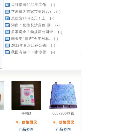
央行部署2022年工作...
(-)
苹果成为首家市值超3万...
(-)
总投资14.4亿元！上...
(-)
湖南：稳控长沙房价,激...
(-)
多家房企主动披露公司经...
(-)
国资委“剧透”今年对标...
(-)
2022年春运江苏公铁...
(-)
我国有超8600家冰雪...
(-)
手帕3
600x900球铁
￥: 价格面仪
￥: 价格面仪
产品咨询
产品咨询