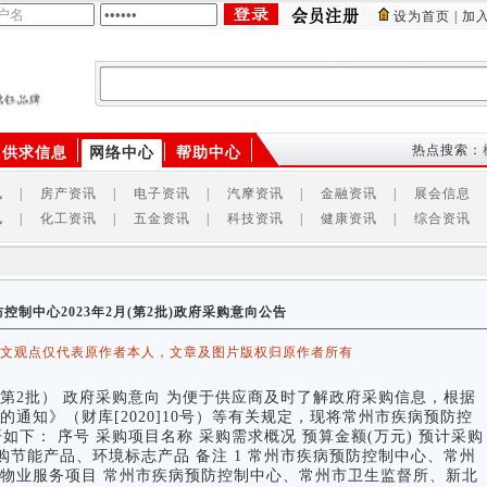
设为首页
|
加
供应商
产品
供求信息
热点搜索：
供求信息
网络中心
帮助中心
讯
|
房产资讯
|
电子资讯
|
汽摩资讯
|
金融资讯
|
展会信息
讯
|
化工资讯
|
五金资讯
|
科技资讯
|
健康资讯
|
综合资讯
控制中心2023年2月(第2批)政府采购意向公告
该文观点仅代表原作者本人，文章及图片版权归原作者所有
第2批） 政府采购意向 为便于供应商及时了解政府采购信息，根据
通知》（财库[2020]10号）等有关规定，现将常州市疾病预防控
开如下： 序号 采购项目名称 采购需求概况 预算金额(万元) 预计采购
购节能产品、环境标志产品 备注 1 常州市疾病预防控制中心、常州
物业服务项目 常州市疾病预防控制中心、常州市卫生监督所、新北